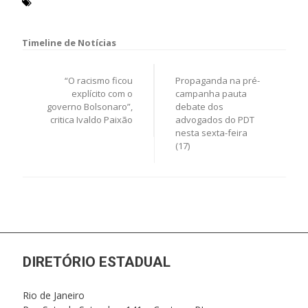
feminicídio
pandemia
violência contra a mulher
Navegação
de
“O racismo ficou
Propaganda na pré-
Post
explícito com o
campanha pauta
governo Bolsonaro”,
debate dos
critica Ivaldo Paixão
advogados do PDT
nesta sexta-feira
(17)
DIRETÓRIO ESTADUAL
Rio de Janeiro